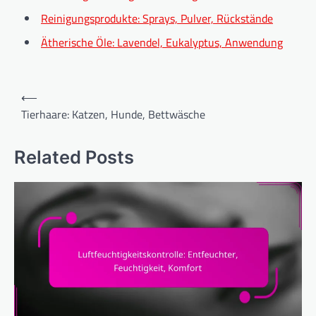
Reinigungsprodukte: Sprays, Pulver, Rückstände
Ätherische Öle: Lavendel, Eukalyptus, Anwendung
Post
⟵
navigation
Tierhaare: Katzen, Hunde, Bettwäsche
Related Posts