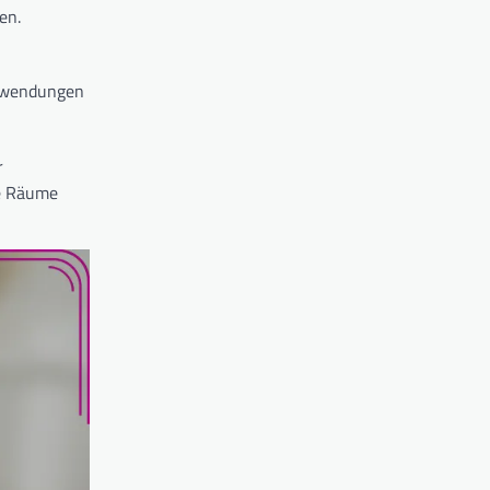
en.
Anwendungen
r
te Räume