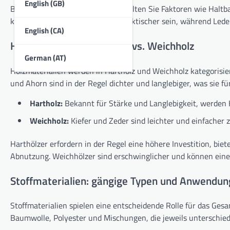
English (GB)
Bei der Auswahl der Polsterung sollten Sie Faktoren wie Haltba
können synthetische Optionen praktischer sein, während Leder
English (CA)
Holzmaterialien: Hartholz vs. Weichholz
German (AT)
Holzmaterialien werden in Hartholz und Weichholz kategorisier
und Ahorn sind in der Regel dichter und langlebiger, was sie f
Hartholz:
Bekannt für Stärke und Langlebigkeit, werden H
Weichholz:
Kiefer und Zeder sind leichter und einfacher 
Harthölzer erfordern in der Regel eine höhere Investition, bie
Abnutzung. Weichhölzer sind erschwinglicher und können eine 
Stoffmaterialien: gängige Typen und Anwendu
Stoffmaterialien spielen eine entscheidende Rolle für das Ge
Baumwolle, Polyester und Mischungen, die jeweils unterschied