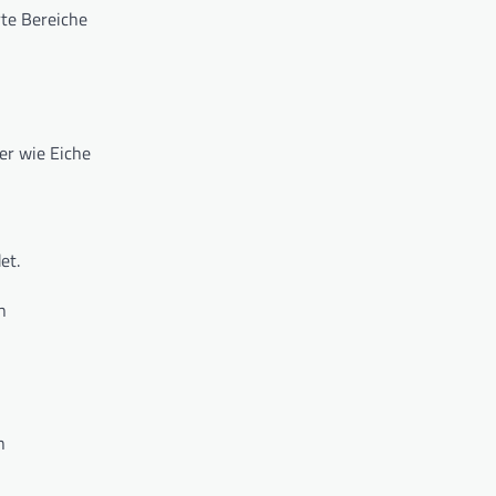
rte Bereiche
er wie Eiche
et.
n
n