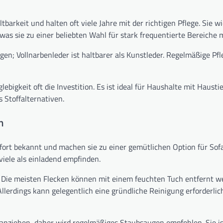
arkeit und halten oft viele Jahre mit der richtigen Pflege. Sie w
was sie zu einer beliebten Wahl für stark frequentierte Bereiche 
igen; Vollnarbenleder ist haltbarer als Kunstleder. Regelmäßige Pf
ebigkeit oft die Investition. Es ist ideal für Haushalte mit Hausti
 Stoffalternativen.
n
fort bekannt und machen sie zu einer gemütlichen Option für Sof
viele als einladend empfinden.
gen. Die meisten Flecken können mit einem feuchten Tuch entfernt 
llerdings kann gelegentlich eine gründliche Reinigung erforderlic
 anziehen, daher wird regelmäßiges Staubsaugen empfohlen. Sie is