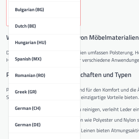
Key sections in the article:
Bulgarian (BG)
Dutch (BE)
Was sind die Haupttypen von Möbelmaterialien
Hungarian (HU)
Die Haupttypen von Möbelmaterialien umfassen Polsterung, Holz
Spanish (MX)
Haltbarkeit, Pflege und Eignung für verschiedene Anwendunge
Polstermaterialien: Eigenschaften und Typen
Romanian (RO)
Polstermaterialien sind entscheidend für den Komfort und die
Greek (GR)
Stoffe und Naturfasern, die jeweils einzigartige Vorteile bieten.
German (CH)
Leder:
Langlebig und leicht zu reinigen, verleiht Leder e
Synthetische Stoffe:
Optionen wie Polyester und Nylon si
German (DE)
Naturfasern:
Baumwolle und Leinen bieten Atmungsaktivi