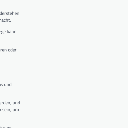
iderstehen
macht.
lege kann
eren oder
as und
werden, und
h sein, um
t eine