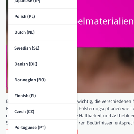
Japanese (JP)
Polish (PL)
Dutch (NL)
Swedish (SE)
Danish (DK)
Norwegian (NO)
Finnish (FI)
Bei der Auswahl von Möbeln ist es wichtig, die verschiedenen 
Entscheidungen treffen zu können. Polsterungsoptionen wie Le
Czech (CZ)
die Art des verwendeten Holzes die Haltbarkeit und Ästhetik e
Sie sicherstellen, dass Ihre Möbel Ihren Bedürfnissen entspr
Portuguese (PT)