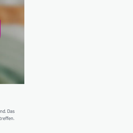
ind. Das
reffen.