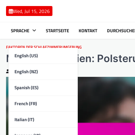
Skip
to
Wed, Jul 15, 2026
content
SPRACHE
STARTSEITE
KONTAKT
DURCHSUCHE
FAKTOREN DER SCHLAFZIMMERUMGEBUNG
English (US)
Möbelmaterialien: Polsteru
English (NZ)
Clara Bennett
24/02/2026
Spanish (ES)
French (FR)
Italian (IT)