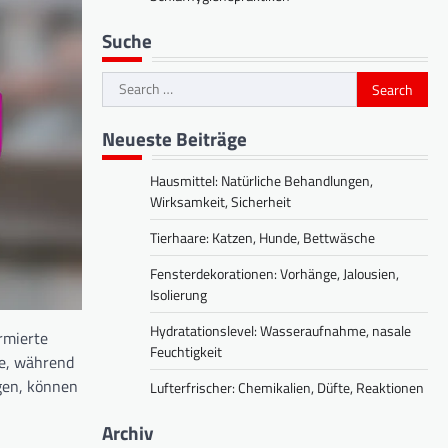
Suche
Search
for:
Neueste Beiträge
Hausmittel: Natürliche Behandlungen,
Wirksamkeit, Sicherheit
Tierhaare: Katzen, Hunde, Bettwäsche
Fensterdekorationen: Vorhänge, Jalousien,
Isolierung
Hydratationslevel: Wasseraufnahme, nasale
rmierte
Feuchtigkeit
le, während
igen, können
Lufterfrischer: Chemikalien, Düfte, Reaktionen
Archiv