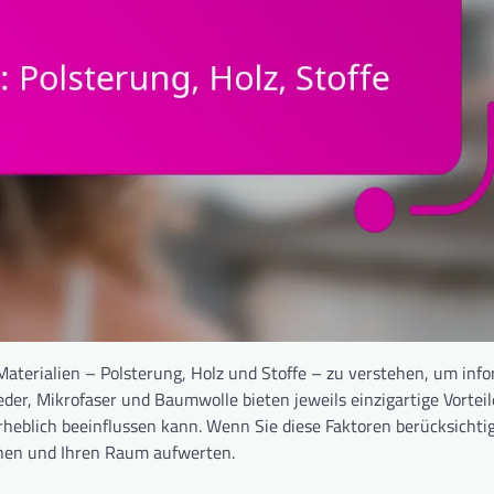
Materialien – Polsterung, Holz und Stoffe – zu verstehen, um info
der, Mikrofaser und Baumwolle bieten jeweils einzigartige Vortei
rheblich beeinflussen kann. Wenn Sie diese Faktoren berücksicht
echen und Ihren Raum aufwerten.