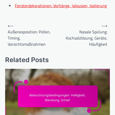
Fensterdekorationen: Vorhänge, Jalousien, Isolierung
Post
⟵
⟶
navigation
Außenexposition: Pollen,
Nasale Spülung:
Timing,
Kochsalzlösung, Geräte,
Vorsichtsmaßnahmen
Häufigkeit
Related Posts