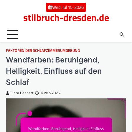
Skip
Wed, Jul 15, 2026
to
stilbruch-dresden.de
content
FAKTOREN DER SCHLAFZIMMERUMGEBUNG
Wandfarben: Beruhigend,
Helligkeit, Einfluss auf den
Schlaf
Clara Bennett
18/02/2026