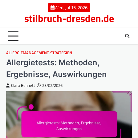
Skip
Wed, Jul 15, 2026
to
stilbruch-dresden.de
content
ALLERGIEMANAGEMENT-STRATEGIEN
Allergietests: Methoden,
Ergebnisse, Auswirkungen
Clara Bennett
23/02/2026