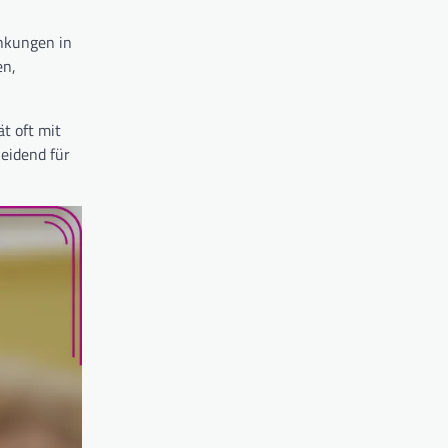
nkungen in
en,
t oft mit
eidend für