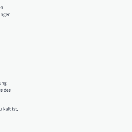
en
ungen
ung,
ss des
kalt ist,