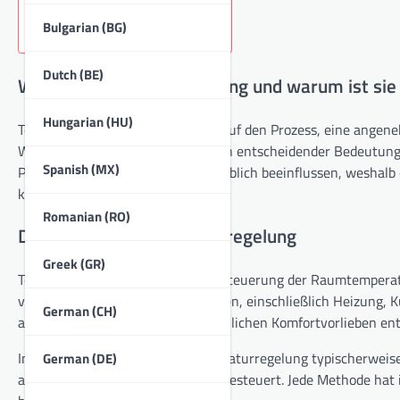
Bulgarian (BG)
Dutch (BE)
Was ist Temperaturregelung und warum ist sie 
Hungarian (HU)
Temperaturregelung bezieht sich auf den Prozess, eine angen
Wohlbefinden und den Komfort von entscheidender Bedeutung i
Spanish (MX)
Produktivität und Gesundheit erheblich beeinflussen, weshalb 
können.
Romanian (RO)
Definition der Temperaturregelung
Greek (GR)
Temperaturregelung umfasst die Steuerung der Raumtemperat
verschiedene Mittel erreicht werden, einschließlich Heizung, K
German (CH)
aufrechtzuerhalten, die den persönlichen Komfortvorlieben ent
In Wohnbereichen wird die Temperaturregelung typischerwei
German (DE)
anderen isolierenden Materialien gesteuert. Jede Methode hat i