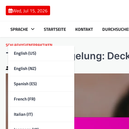
Skip
to
Wed, Jul 15, 2026
content
SPRACHE
STARTSEITE
KONTAKT
DURCHSUCHE
SCHLAFHYGIENEPRAKTIKEN
English (US)
Temperaturregelung: Deck
English (NZ)
Clara Bennett
13/02/2026
Spanish (ES)
French (FR)
Italian (IT)