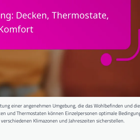
altung einer angenehmen Umgebung, die das Wohlbefinden und die
Decken und Thermostaten können Einzelpersonen optimale Bedingun
n verschiedenen Klimazonen und Jahreszeiten sicherstellen.