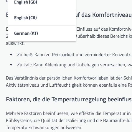
beeinflussen.
English (GB)
Einfluss der Temperatur auf das Komfortniveau
English (CA)
Die Temperatur hat einen direkten Einfluss auf das Komfortni
German (AT)
22°C (68°F bis 72°F) wohlfühlen. Außerhalb dieses Bereichs 
auswirkt.
Zu heiß: Kann zu Reizbarkeit und verminderter Konzentra
Zu kalt: Kann Ablenkung und Unbehagen verursachen, wa
Das Verständnis der persönlichen Komfortvorlieben ist der Sch
Aktivitätsniveau und Luftfeuchtigkeit können ebenfalls eine 
Faktoren, die die Temperaturregelung beeinflu
Mehrere Faktoren beeinflussen, wie effektiv die Temperatur i
Kühlsystems, die Qualität der Isolierung und die Raumaufteilun
Temperaturschwankungen aufweisen.