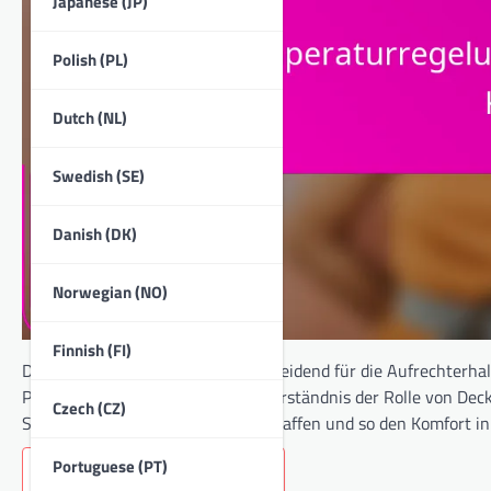
Japanese (JP)
Polish (PL)
Dutch (NL)
Swedish (SE)
Danish (DK)
Norwegian (NO)
Finnish (FI)
Die Temperaturregelung ist entscheidend für die Aufrechterh
Produktivität fördert. Durch das Verständnis der Rolle von 
Czech (CZ)
Schlaf und tägliche Aktivitäten schaffen und so den Komfort i
Portuguese (PT)
Key sections in the article: