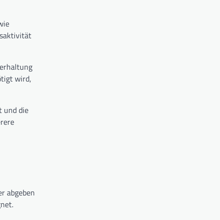
wie
aktivität
terhaltung
igt wird,
t und die
rere
per abgeben
net.