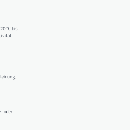
 20°C bis
ivität
leidung,
z- oder