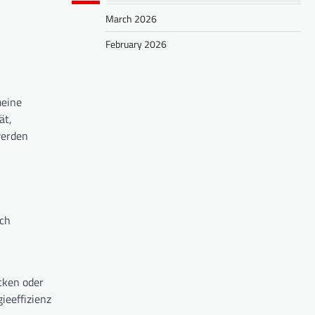
March 2026
February 2026
meine
ät,
werden
rch
cken oder
ieeffizienz