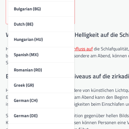
Key sections in the article:
Bulgarian (BG)
Dutch (BE)
Welche Auswirkungen hat Helligkeit auf die Schl
Hungarian (HU)
Helligkeit hat einen erheblichen
Einfluss auf
die Schlafqualitä
Spanish (MX)
beeinflusst. Hohe Lichtpegel, insbesondere am Abend, können 
Schlaf fördern kann.
Romanian (RO)
Einfluss hoher Helligkeitsniveaus auf die zirk
Greek (GR)
Hohe Helligkeitsniveaus, insbesondere von künstlichen Lichtq
Exposition gegenüber hellem Licht am Abend kann den Beginn
German (CH)
ist. Diese Störung kann zu Schwierigkeiten beim Einschlafen un
Studien legen nahe, dass die Exposition gegenüber hellen Bil
German (DE)
Körpers verwirren kann. Infolgedessen können Personen eine 