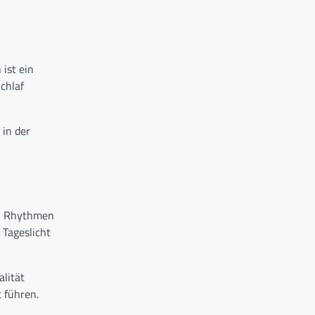
ist ein
chlaf
in der
nen Rhythmen
 Tageslicht
alität
 führen.