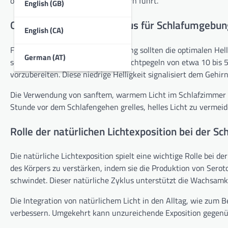
oder unregelmäßigen Schlafmustern führt.
English (GB)
Optimale Helligkeitsniveaus für Schlafumgebu
English (CA)
Für eine förderliche Schlafumgebung sollten die optimalen Hell
German (AT)
schwach beleuchteter Raum mit Lichtpegeln von etwa 10 bis 5
vorzubereiten. Diese niedrige Helligkeit signalisiert dem Gehirn
Die Verwendung von sanftem, warmem Licht im Schlafzimmer ka
Stunde vor dem Schlafengehen grelles, helles Licht zu vermei
Rolle der natürlichen Lichtexposition bei der Sc
Die natürliche Lichtexposition spielt eine wichtige Rolle bei 
des Körpers zu verstärken, indem sie die Produktion von Serot
schwindet. Dieser natürliche Zyklus unterstützt die Wachsamk
Die Integration von natürlichem Licht in den Alltag, wie zum B
verbessern. Umgekehrt kann unzureichende Exposition gegenüb