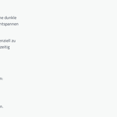
ne dunkle
Entspannen
nziell zu
zeitig
n:
n.