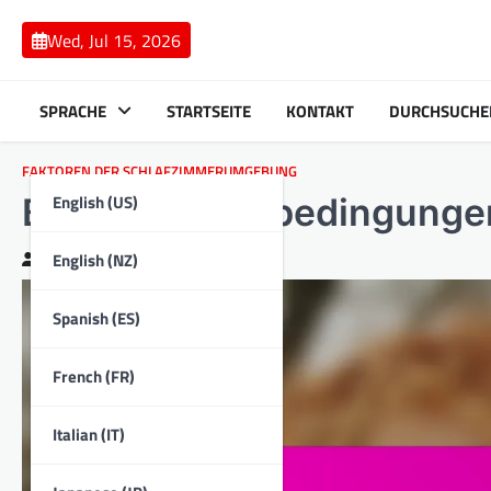
Skip
to
Wed, Jul 15, 2026
content
SPRACHE
STARTSEITE
KONTAKT
DURCHSUCHE
FAKTOREN DER SCHLAFZIMMERUMGEBUNG
English (US)
Beleuchtungsbedingungen:
English (NZ)
Clara Bennett
26/02/2026
Spanish (ES)
French (FR)
Italian (IT)