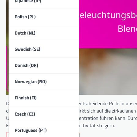
Japanese (JP)
Polish (PL)
Dutch (NL)
Swedish (SE)
Danish (DK)
Norwegian (NO)
Finnish (FI)
Die Lichtverhältnisse spielen eine entscheidende Rolle in uns
den visuellen Komfort. Helligkeit wirkt sich auf die zirkadi
Czech (CZ)
Unbehagen und verminderter Konzentration führen kann. Durc
Entspannung fördern und die Produktivität steigern.
Portuguese (PT)