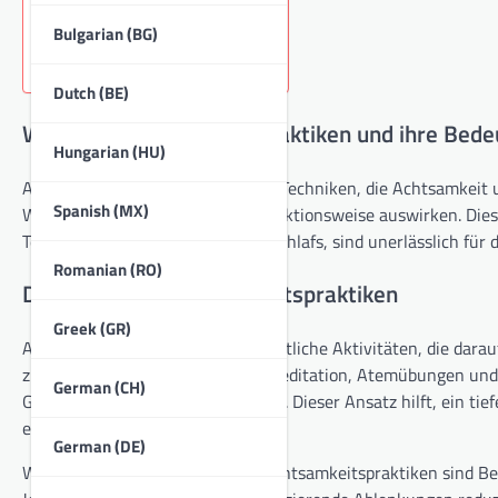
Key sections in the article:
Bulgarian (BG)
Dutch (BE)
Was sind Achtsamkeitspraktiken und ihre Bede
Hungarian (HU)
Achtsamkeitspraktiken umfassen Techniken, die Achtsamkeit u
Spanish (MX)
Wohlbefinden und die tägliche Funktionsweise auswirken. Dies
Techniken zur Verbesserung des Schlafs, sind unerlässlich fü
Romanian (RO)
Definition von Achtsamkeitspraktiken
Greek (GR)
Achtsamkeitspraktiken sind absichtliche Aktivitäten, die da
zu kultivieren. Sie umfassen oft Meditation, Atemübungen 
German (CH)
Gefühle ohne Urteil zu beobachten. Dieser Ansatz hilft, ein t
entwickeln.
German (DE)
Wesentliche Komponenten von Achtsamkeitspraktiken sind Beob