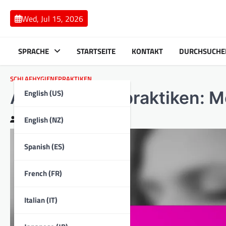
Skip
to
Wed, Jul 15, 2026
content
SPRACHE
STARTSEITE
KONTAKT
DURCHSUCHE
SCHLAFHYGIENEPRAKTIKEN
English (US)
Achtsamkeitspraktiken: Me
English (NZ)
Clara Bennett
20/02/2026
Spanish (ES)
French (FR)
Italian (IT)