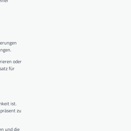
einer
rderungen
ungen.
ieren oder
satz für
eit ist.
 präsent zu
en und die