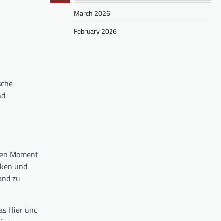
March 2026
February 2026
sche
nd
igen Moment
nken und
and zu
as Hier und