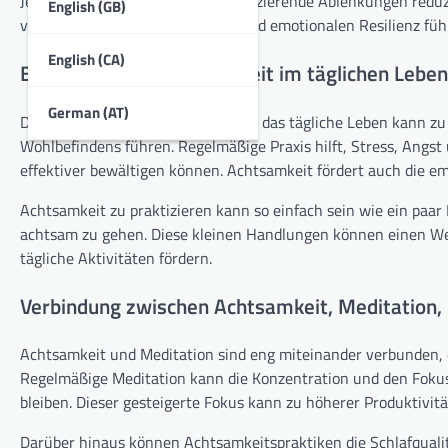
Jetzt konzentrieren, können Praktizierende Ablenkungen reduz
English (GB)
verbesserten mentalen Klarheit und emotionalen Resilienz füh
English (CA)
Bedeutung von Achtsamkeit im täglichen Leben
German (AT)
Die Integration von Achtsamkeit in das tägliche Leben kann z
Wohlbefindens führen. Regelmäßige Praxis hilft, Stress, Angs
effektiver bewältigen können. Achtsamkeit fördert auch die e
Achtsamkeit zu praktizieren kann so einfach sein wie ein pa
achtsam zu gehen. Diese kleinen Handlungen können einen Well
tägliche Aktivitäten fördern.
Verbindung zwischen Achtsamkeit, Meditation, 
Achtsamkeit und Meditation sind eng miteinander verbunden, d
Regelmäßige Meditation kann die Konzentration und den Fokus
bleiben. Dieser gesteigerte Fokus kann zu höherer Produktivi
Darüber hinaus können Achtsamkeitspraktiken die Schlafquali