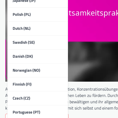
Japanese (JP)
Polish (PL)
Dutch (NL)
Swedish (SE)
Danish (DK)
Norwegian (NO)
Finnish (FI)
Achtsamkeitspraktiken wie Meditation, Konzentrationsübungen
Achtsamkeit und Präsenz im täglichen Leben zu fördern. Durch 
Czech (CZ)
Praktiken den Menschen, Stress zu bewältigen und ihr allgeme
kann zu einer tieferen Verbindung mit sich selbst und einem f
Portuguese (PT)