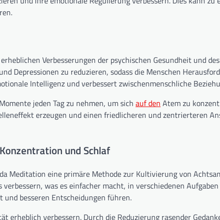
ieren und ihre emotionale Regulierung verbessern. Dies kann zu 
ren.
u erheblichen Verbesserungen der psychischen Gesundheit und des
t und Depressionen zu reduzieren, sodass die Menschen Herausfo
motionale Intelligenz und verbessert zwischenmenschliche Bezieh
ar Momente jeden Tag zu nehmen, um sich
auf den
Atem zu konzentr
eneffekt erzeugen und einen friedlicheren und zentrierteren An
Konzentration und Schlaf
a Meditation eine primäre Methode zur Kultivierung von Achtsamk
 verbessern, was es einfacher macht, in verschiedenen Aufgaben
tät und besseren Entscheidungen führen.
tät erheblich verbessern. Durch die Reduzierung rasender Gedank