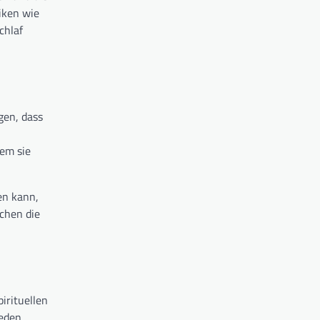
iken wie
chlaf
gen, dass
dem sie
en kann,
chen die
irituellen
jeden